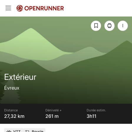
Extérieur
Évreux
Distance
Dénivelé +
Durée estim.
27,32 km
261 m
3h11
VTT
Boucle