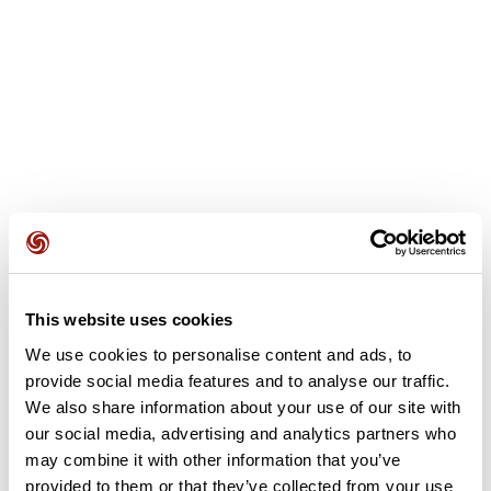
Avis des utilisateurs
This website uses cookies
We use cookies to personalise content and ads, to
provide social media features and to analyse our traffic.
Soyez le premier à ajouter un avis !
We also share information about your use of our site with
our social media, advertising and analytics partners who
may combine it with other information that you’ve
Ajouter un avis
provided to them or that they’ve collected from your use