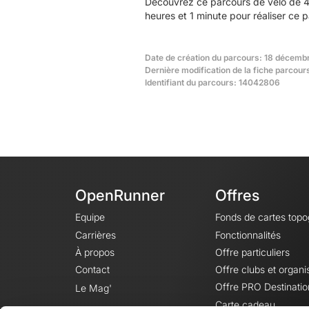
Découvrez ce parcours de vélo de 4
heures et 1 minute pour réaliser ce 
Date de création du parcours: 18 décembr
Dernière modification de la fiche parcou
Identifiant du parcours: 14042806
OpenRunner
Offres
Equipe
Fonds de cartes top
Carrières
Fonctionnalités
À propos
Offre particuliers
Contact
Offre clubs et organi
Offre PRO Destinatio
Le Mag'
Carte cadeau