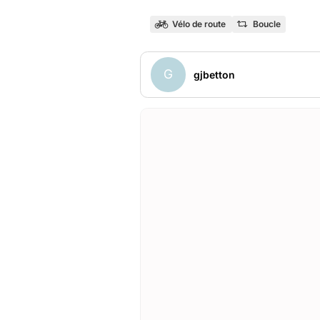
Vélo de route
Boucle
G
gjbetton