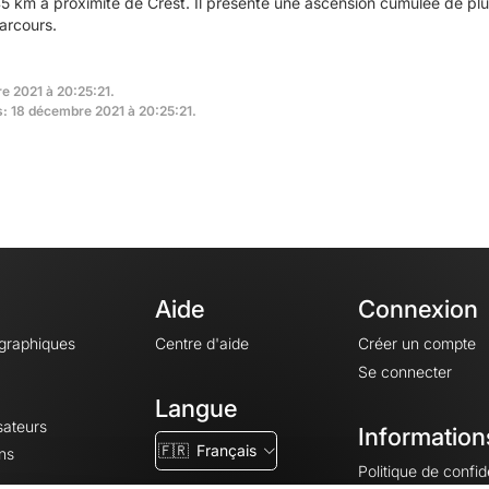
5 km à proximité de Crest. Il présente une ascension cumulée de p
parcours.
e 2021 à 20:25:21.
rs: 18 décembre 2021 à 20:25:21.
Aide
Connexion
ographiques
Centre d'aide
Créer un compte
Se connecter
Langue
sateurs
Information
🇫🇷
Français
ns
Politique de confide