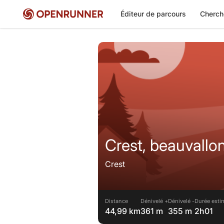
Éditeur de parcours
Cherch
Crest, beauvallo
Crest
Distance
Dénivelé +
Dénivelé -
Durée esti
44,99 km
361 m
355 m
2h01