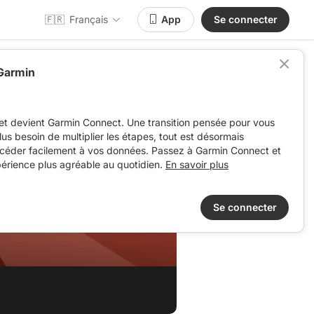
🇫🇷
Français
App
Se connecter
 Garmin
et devient Garmin Connect. Une transition pensée pour vous
 plus besoin de multiplier les étapes, tout est désormais
ccéder facilement à vos données. Passez à Garmin Connect et
périence plus agréable au quotidien.
En savoir plus
Se connecter