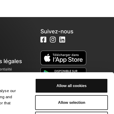
Suivez-nous
s légales
ntialité
Allow all cookies
alyse our
okies
ing and
Allow selection
r that