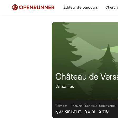
Éditeur de parcours
Cherch
Château de Versa
Versailles
Distance
Dénivelé +
Dénivelé -
Durée estim.
7,67 km
101 m
98 m
2h10