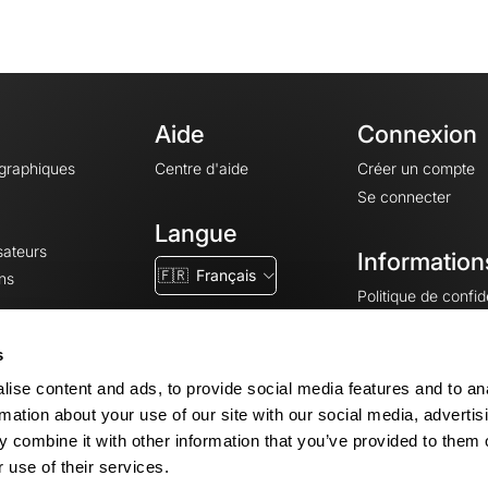
Aide
Connexion
ographiques
Centre d'aide
Créer un compte
Se connecter
Langue
sateurs
Information
🇫🇷
Français
ns
Politique de confide
CGV
CGU
s
Mentions légales
ise content and ads, to provide social media features and to an
Paramètres des co
rmation about your use of our site with our social media, advertis
 combine it with other information that you’ve provided to them o
 use of their services.