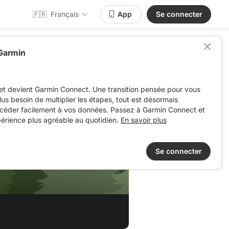
🇫🇷
Français
App
Se connecter
 Garmin
et devient Garmin Connect. Une transition pensée pour vous
 plus besoin de multiplier les étapes, tout est désormais
ccéder facilement à vos données. Passez à Garmin Connect et
périence plus agréable au quotidien.
En savoir plus
Se connecter