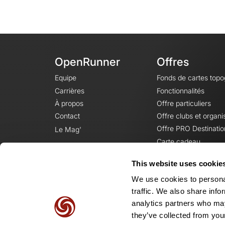
OpenRunner
Offres
Equipe
Fonds de cartes top
Carrières
Fonctionnalités
À propos
Offre particuliers
Contact
Offre clubs et organi
Offre PRO Destinatio
Le Mag'
Carte cadeau
This website uses cookie
We use cookies to personal
traffic. We also share info
analytics partners who may
they’ve collected from your