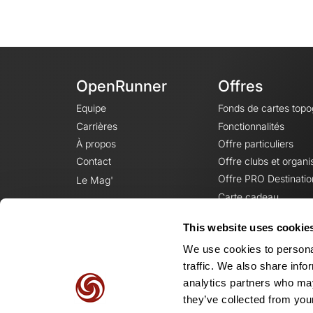
OpenRunner
Offres
Equipe
Fonds de cartes top
Carrières
Fonctionnalités
À propos
Offre particuliers
Contact
Offre clubs et organi
Offre PRO Destinatio
Le Mag'
Carte cadeau
This website uses cookie
We use cookies to personal
traffic. We also share info
analytics partners who may
they’ve collected from your