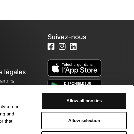
Suivez-nous
s légales
ntialité
Allow all cookies
alyse our
okies
ing and
Allow selection
r that