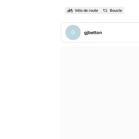
Vélo de route
Boucle
G
gjbetton