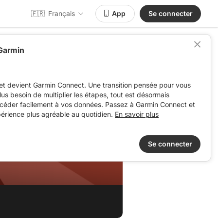
🇫🇷
Français
App
Se connecter
 Garmin
et devient Garmin Connect. Une transition pensée pour vous
 plus besoin de multiplier les étapes, tout est désormais
ccéder facilement à vos données. Passez à Garmin Connect et
périence plus agréable au quotidien.
En savoir plus
Se connecter