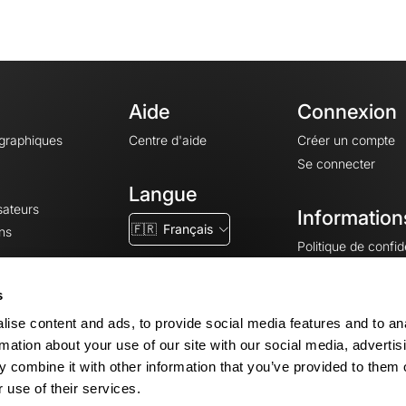
Aide
Connexion
ographiques
Centre d'aide
Créer un compte
Se connecter
Langue
sateurs
Information
🇫🇷
Français
ns
Politique de confide
CGV
CGU
s
Mentions légales
ise content and ads, to provide social media features and to an
Paramètres des co
rmation about your use of our site with our social media, advertis
 combine it with other information that you’ve provided to them o
 use of their services.