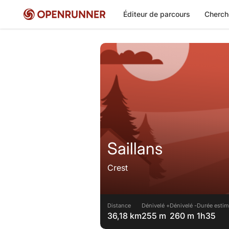
Éditeur de parcours
Cherch
Saillans
Crest
Distance
Dénivelé +
Dénivelé -
Durée estim
36,18 km
255 m
260 m
1h35