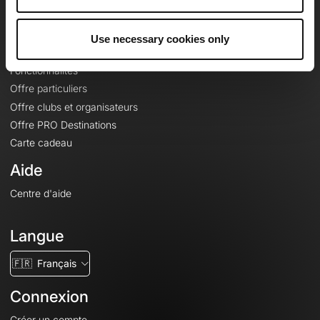
Le Mag'
Offres
Use necessary cookies only
Fonds de cartes topographiques
Fonctionnalités
Offre particuliers
Offre clubs et organisateurs
Offre PRO Destinations
Carte cadeau
Aide
Centre d'aide
Langue
🇫🇷
Français
Connexion
Créer un compte