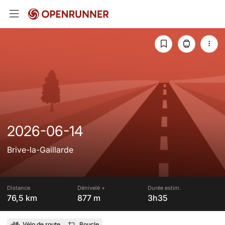
2026-06-14
Brive-la-Gaillarde
Distance
Dénivelé +
Durée estim.
76,5 km
877 m
3h35
Vélo de route
Boucle