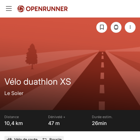
Vélo duathlon XS
Le Soler
Distance
Dénivelé +
Durée estim.
10,4 km
47 m
26min
Vélo de route
Boucle