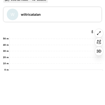
W
wiltricatalan
50 m
40 m
3D
30 m
20 m
10 m
0 m