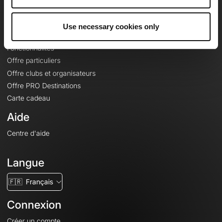
Le Mag'
Offres
Use necessary cookies only
Fonds de cartes topographiques
Fonctionnalités
Offre particuliers
Offre clubs et organisateurs
Offre PRO Destinations
Carte cadeau
Aide
Centre d'aide
Langue
🇫🇷
Français
Connexion
Créer un compte