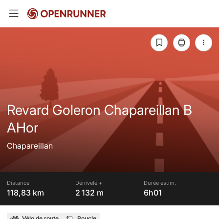
Revard Goleron Chapareillan B
AHor
Chapareillan
Distance
Dénivelé +
Durée estim.
118,83 km
2 132 m
6h01
Vélo de route
Boucle