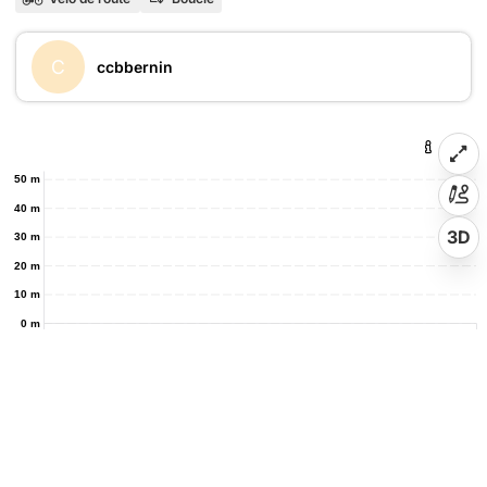
C
ccbbernin
50 m
40 m
3D
30 m
20 m
10 m
0 m