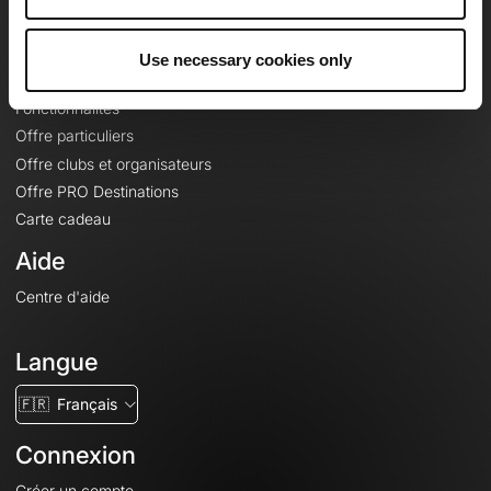
Le Mag'
Offres
Use necessary cookies only
Fonds de cartes topographiques
Fonctionnalités
Offre particuliers
Offre clubs et organisateurs
Offre PRO Destinations
Carte cadeau
Aide
Centre d'aide
Langue
🇫🇷
Français
Connexion
Créer un compte