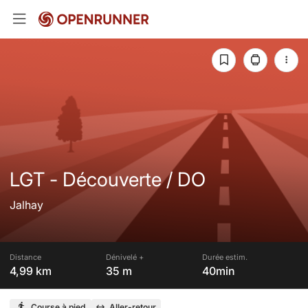
LGT - Découverte / DO
Jalhay
Distance
Dénivelé +
Durée estim.
4,99 km
35 m
40min
Course à pied
Aller-retour