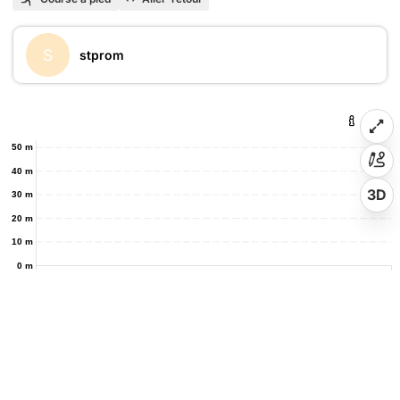
S
stprom
50 m
40 m
3D
30 m
20 m
10 m
0 m