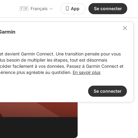
🇫🇷
Français
App
Se connecter
 Garmin
et devient Garmin Connect. Une transition pensée pour vous
 plus besoin de multiplier les étapes, tout est désormais
ccéder facilement à vos données. Passez à Garmin Connect et
périence plus agréable au quotidien.
En savoir plus
Se connecter