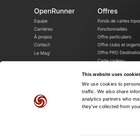
OpenRunner
Offres
Equipe
Fonds de cartes top
Carrières
Fonctionnalités
À propos
Offre particuliers
Contact
Offre clubs et organi
Offre PRO Destinatio
Le Mag'
Carte cadeau
This website uses cookie
We use cookies to personal
traffic. We also share info
analytics partners who may
they’ve collected from your