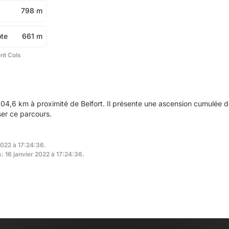
798 m
ôte
661 m
ent Cols
04,6 km à proximité de Belfort. Il présente une ascension cumulée 
ser ce parcours.
2022 à 17:24:36.
s: 16 janvier 2022 à 17:24:36.