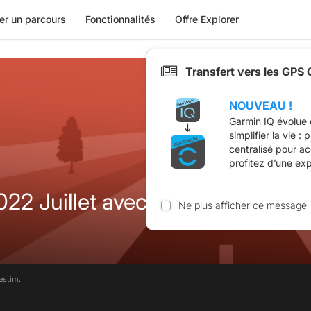
er un parcours
Fonctionnalités
Offre Explorer
Transfert vers les GPS
NOUVEAU !
Garmin IQ évolue 
simplifier la vie :
centralisé pour a
profitez d’une ex
2 Juillet avec piste
Ne plus afficher ce message
estim.