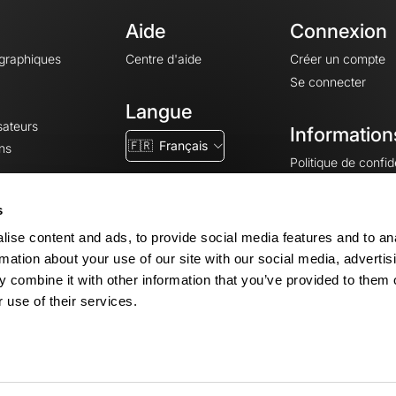
Aide
Connexion
ographiques
Centre d'aide
Créer un compte
Se connecter
Langue
sateurs
Information
🇫🇷
Français
ns
Politique de confide
CGV
CGU
s
Mentions légales
ise content and ads, to provide social media features and to an
Paramètres des co
rmation about your use of our site with our social media, advertis
 combine it with other information that you’ve provided to them o
 use of their services.
© 2026 OpenRunner - Version 7.31.3