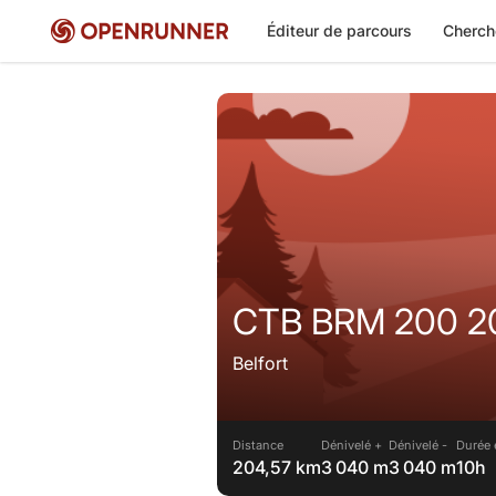
Éditeur de parcours
Cherch
CTB BRM 200 202
Belfort
Distance
Dénivelé +
Dénivelé -
Durée 
204,57 km
3 040 m
3 040 m
10h