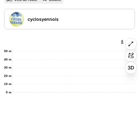
cyclosyennois
50 m
40 m
3D
30 m
20 m
10 m
0 m