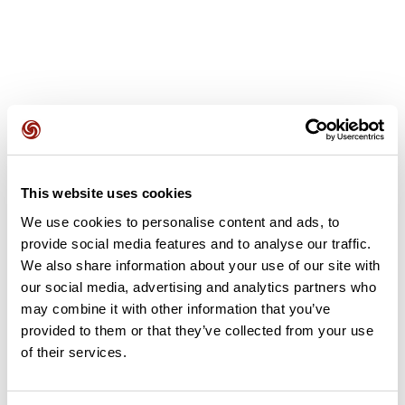
Avis des utilisateurs
This website uses cookies
Soyez le premier à ajouter un avis !
We use cookies to personalise content and ads, to
provide social media features and to analyse our traffic.
We also share information about your use of our site with
our social media, advertising and analytics partners who
Ajouter un avis
may combine it with other information that you’ve
provided to them or that they’ve collected from your use
of their services.
Résumé
Découvrez ce parcours de vélo de 57 km à proximité de Yenne.