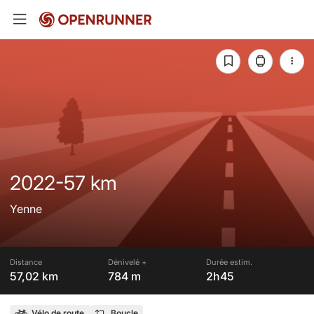
2022-57 km
Yenne
Distance
Dénivelé +
Durée estim.
57,02 km
784 m
2h45
Vélo de route
Boucle