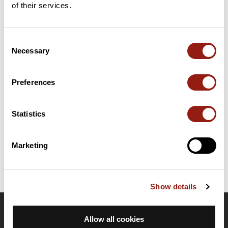
of their services.
Consent
Résumé
Necessary
Selection
Découvrez ce parcours de vélo de 66,4 km à proximité de
Thèze. Il présente une ascension cumulée de plus de 550m.
Prévoyez environ 2 heures et 59 minutes pour réaliser ce
Preferences
parcours.
Statistics
Date de création du parcours: 25 janvier 2022 à 09:31:04.
Dernière modification de la fiche parcours: 6 juin 2023 à 12:20:29.
Identifiant du parcours: 14173644
Marketing
Show details
OpenRunner
Allow all cookies