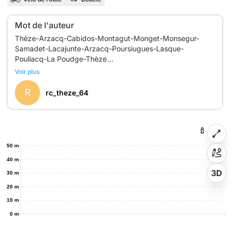
Mot de l'auteur
Thèze-Arzacq-Cabidos-Montagut-Monget-Monsegur-
Samadet-Lacajunte-Arzacq-Poursiugues-Lasque-
Pouliacq-La Poudge-Thèze
Voir plus
R
rc_theze_64
50 m
40 m
3D
30 m
20 m
10 m
0 m