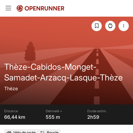
Thèze-Cabidos-Monget-
Samadet-Arzacq-Lasque-Thèze
Thèze
Distance
Dénivelé +
Durée estim.
66,44 km
555 m
2h59
Vélo de route
Boucle