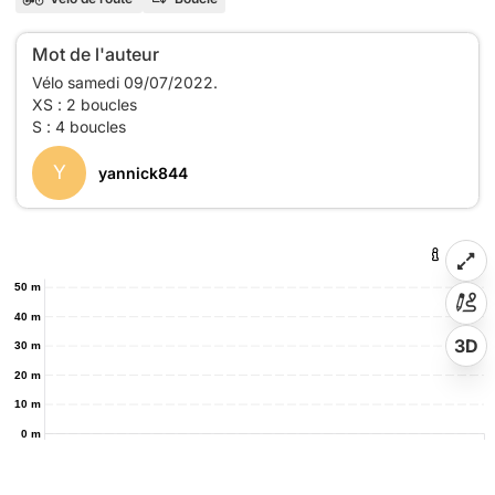
Mot de l'auteur
Vélo samedi 09/07/2022.
XS : 2 boucles
Y
yannick844
50 m
40 m
3D
30 m
20 m
10 m
0 m