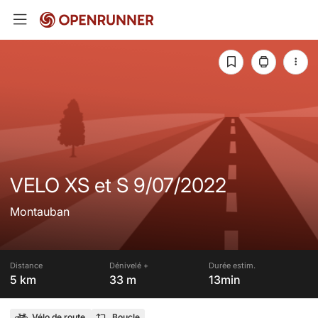
VELO XS et S 9/07/2022
Montauban
Distance
Dénivelé +
Durée estim.
5 km
33 m
13min
Vélo de route
Boucle