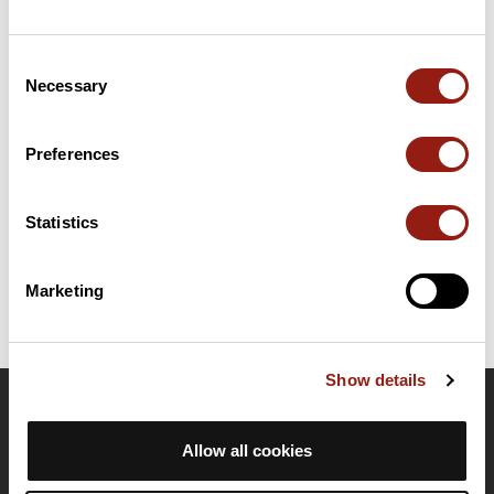
Consent
Résumé
Necessary
Selection
Découvrez ce parcours de vélo de 5 km à proximité de
Montauban. Prévoyez environ 13 minutes et 11 secondes pour
réaliser ce parcours.
Preferences
Date de création du parcours: 29 janvier 2022 à 12:24:46.
Statistics
Dernière modification de la fiche parcours: 29 janvier 2022 à 12:24:46.
Identifiant du parcours: 14192264
Marketing
Show details
OpenRunner
Allow all cookies
Equipe
Carrières