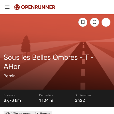
Sous les Belles Ombres - T -
AHor
Bernin
Distance
Dénivelé +
Durée estim.
67,76 km
1 104 m
3h22
Vélo de route
Boucle