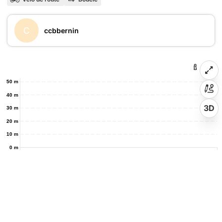
C
ccbbernin
50 m
40 m
3D
30 m
20 m
10 m
0 m