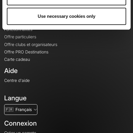
Le Mag'
Offres
Use necessary cookies only
Fonds de cartes topographiques
Fonctionnalités
Offre particuliers
Offre clubs et organisateurs
Offre PRO Destinations
Carte cadeau
Aide
Centre d'aide
Langue
🇫🇷
Français
Connexion
Créer un compte