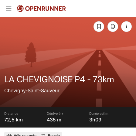
LA CHEVIGNOISE P4 - 73km
Chevigny-Saint-Sauveur
Distance
Dénivelé +
Durée estim.
72,5 km
435 m
3h09
Vélo de route
Boucle