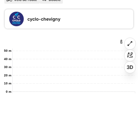
cyclo-chevigny
50 m
40 m
3D
30 m
20 m
10 m
0 m