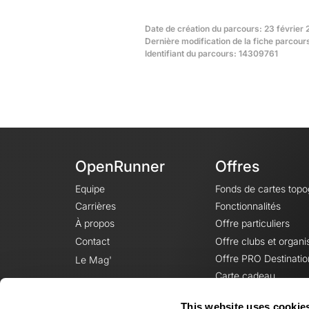
Date de création du parcours: 23 février 
Dernière modification de la fiche parcour
Identifiant du parcours: 14309761
OpenRunner
Offres
Equipe
Fonds de cartes top
Carrières
Fonctionnalités
À propos
Offre particuliers
Contact
Offre clubs et organi
Offre PRO Destinatio
Le Mag'
Carte cadeau
This website uses cookie