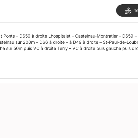
T
pitalet – Castelnau-Montratier – D659 – à D83 à gauche vallée du
telnau sur 200m – D66 à droite – à D49 à droite – St-Paul-de-Loub
he sur 50m puis VC à droite Terry – VC à droite puis gauche puis dr