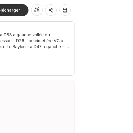
élécharger
ressac – D26 – au cimetière VC à
oite Le Baylou – à D47 à gauche – à