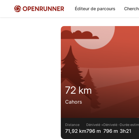
Éditeur de parcours
Cherch
72 km
Cahors
Distance
Dénivelé +
Dénivelé -
Durée estim
71,92 km
796 m
796 m
3h21