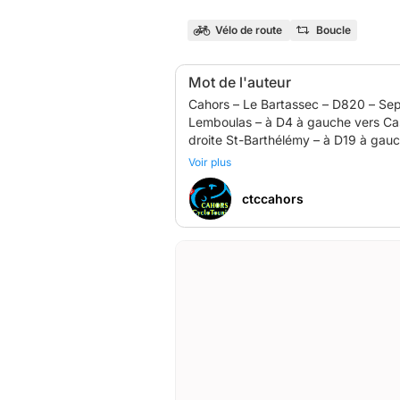
Vélo de route
Boucle
Mot de l'auteur
Cahors – Le Bartassec – D820 – Sept Ponts – D659 à droite Lhos
Lemboulas – à D4 à gauche vers Cas
droite St-Barthélémy – à D19 à gauc
Voir plus
ctccahors