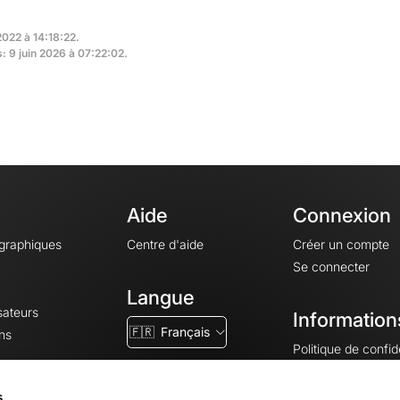
2022 à 14:18:22.
s: 9 juin 2026 à 07:22:02.
Aide
Connexion
ographiques
Centre d'aide
Créer un compte
Se connecter
Langue
sateurs
Information
🇫🇷
Français
ns
Politique de confide
CGV
CGU
s