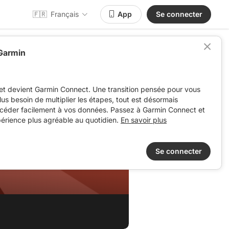
🇫🇷
Français
App
Se connecter
 Garmin
et devient Garmin Connect. Une transition pensée pour vous
 plus besoin de multiplier les étapes, tout est désormais
ccéder facilement à vos données. Passez à Garmin Connect et
périence plus agréable au quotidien.
En savoir plus
Se connecter