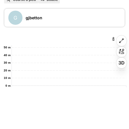
G
gjbetton
50 m
40 m
3D
30 m
20 m
10 m
0 m