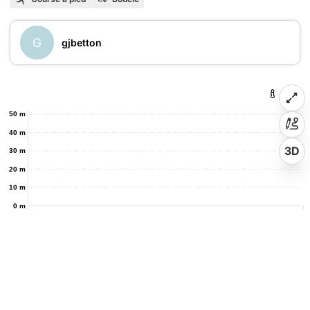
G
gjbetton
50 m
40 m
3D
30 m
20 m
10 m
0 m