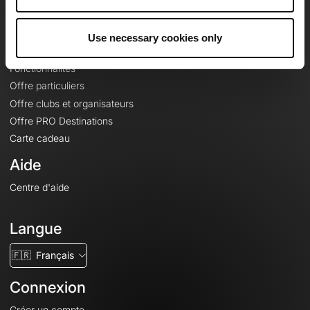
Le Mag'
Offres
Use necessary cookies only
Fonds de cartes topographiques
Fonctionnalités
Offre particuliers
Offre clubs et organisateurs
Offre PRO Destinations
Carte cadeau
Aide
Centre d'aide
Langue
🇫🇷
Français
Connexion
Créer un compte