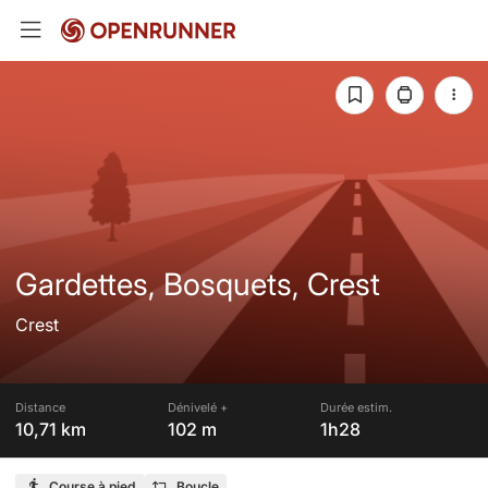
Gardettes, Bosquets, Crest
Crest
Distance
Dénivelé +
Durée estim.
10,71 km
102 m
1h28
Course à pied
Boucle