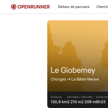
Éditeur de parcours
Cherch
Le Gioberney
Chorges
La Bâtie-Neuve
Distance
Dénivelé +
Dénivelé -
Durée est
130,9 km
2 210 m
2 209 m
6h33