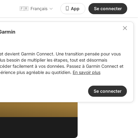
🇫🇷
Français
App
Se connecter
 Garmin
et devient Garmin Connect. Une transition pensée pour vous
 plus besoin de multiplier les étapes, tout est désormais
ccéder facilement à vos données. Passez à Garmin Connect et
périence plus agréable au quotidien.
En savoir plus
Se connecter