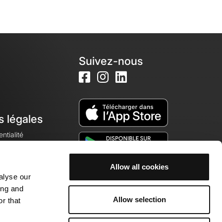
Suivez-nous
s légales
ntialité
Allow all cookies
alyse our
okies
ing and
Allow selection
r that