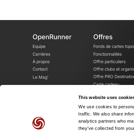
OpenRunner
Offres
Equipe
Fonds de cartes top
Carrières
Fonctionnalités
À propos
Offre particuliers
Contact
Offre clubs et organi
Offre PRO Destinatio
Le Mag'
Carte cadeau
This website uses cookie
We use cookies to personal
traffic. We also share info
analytics partners who may
they’ve collected from your