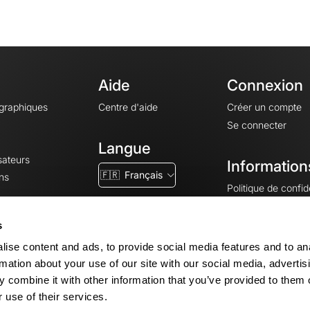
Aide
Connexion
ographiques
Centre d'aide
Créer un compte
Se connecter
Langue
sateurs
Information
🇫🇷
Français
ns
Politique de confide
CGV
CGU
s
Mentions légales
ise content and ads, to provide social media features and to an
Paramètres des co
rmation about your use of our site with our social media, advertis
 combine it with other information that you’ve provided to them o
 use of their services.