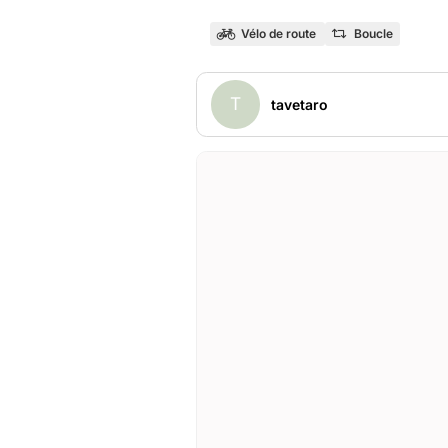
Vélo de route
Boucle
T
tavetaro