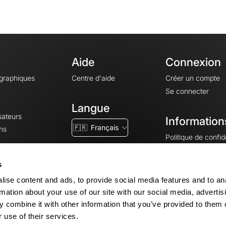
Aide
Connexion
ographiques
Centre d'aide
Créer un compte
Se connecter
Langue
sateurs
Information
🇫🇷
Français
ns
Politique de confide
CGV
CGU
s
Mentions légales
ise content and ads, to provide social media features and to an
Paramètres des co
rmation about your use of our site with our social media, advertis
 combine it with other information that you’ve provided to them o
 use of their services.