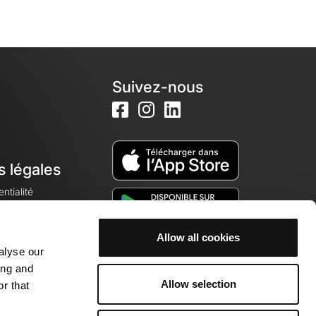
Suivez-nous
s légales
ntialité
Allow all cookies
alyse our
okies
ing and
Allow selection
r that