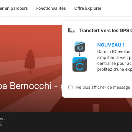
er un parcours
Fonctionnalités
Offre Explorer
Transfert vers les GPS
NOUVEAU !
Garmin IQ évolue 
simplifier la vie :
centralisé pour a
profitez d’une ex
Bernocchi - giro del 7 laghi 2
Ne plus afficher ce message
estim.
5