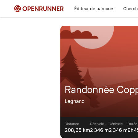
Éditeur de parcours
Cherch
Randonnèe Coppa 
Legnano
Distance
Dénivelé +
Dénivelé -
Durée 
208,65 km
2 346 m
2 346 m
9h4