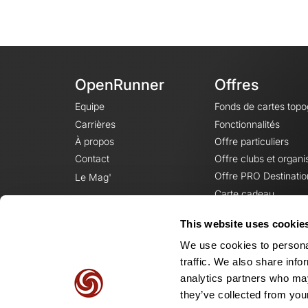
OpenRunner
Offres
Equipe
Fonds de cartes top
Carrières
Fonctionnalités
À propos
Offre particuliers
Contact
Offre clubs et organi
Offre PRO Destinatio
Le Mag'
Carte cadeau
This website uses cookie
We use cookies to personal
traffic. We also share info
analytics partners who may
they’ve collected from your