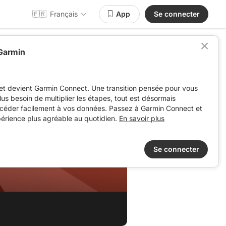
🇫🇷
Français
App
Se connecter
 Garmin
et devient Garmin Connect. Une transition pensée pour vous
 plus besoin de multiplier les étapes, tout est désormais
ccéder facilement à vos données. Passez à Garmin Connect et
périence plus agréable au quotidien.
En savoir plus
022
Se connecter