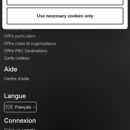
Le Mag'
Offres
Use necessary cookies only
Fonds de cartes topographiques
Fonctionnalités
Offre particuliers
Offre clubs et organisateurs
Offre PRO Destinations
Carte cadeau
Aide
Centre d'aide
Langue
🇫🇷
Français
Connexion
Créer un compte