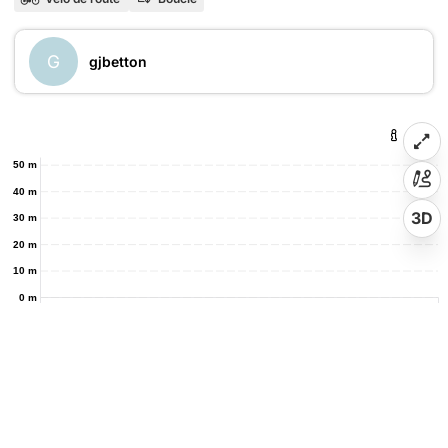
G
gjbetton
50 m
40 m
3D
30 m
20 m
10 m
0 m