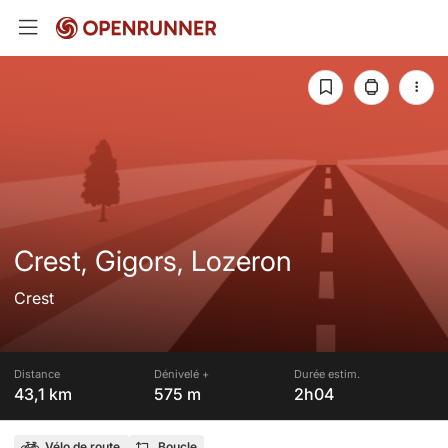
Crest, Gigors, Lozeron
Crest
Distance
Dénivelé +
Durée estim.
43,1 km
575 m
2h04
Vélo de route
Boucle