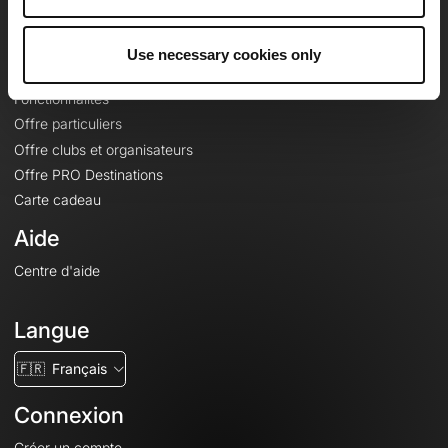
Le Mag'
Offres
Use necessary cookies only
Fonds de cartes topographiques
Fonctionnalités
Offre particuliers
Offre clubs et organisateurs
Offre PRO Destinations
Carte cadeau
Aide
Centre d'aide
Langue
🇫🇷
Français
Connexion
Créer un compte