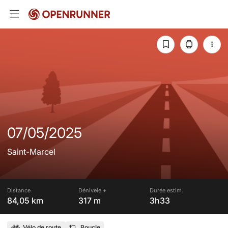
07/05/2025
Saint-Marcel
Distance
Dénivelé +
Durée estim.
84,05 km
317 m
3h33
Vélo de route
Boucle