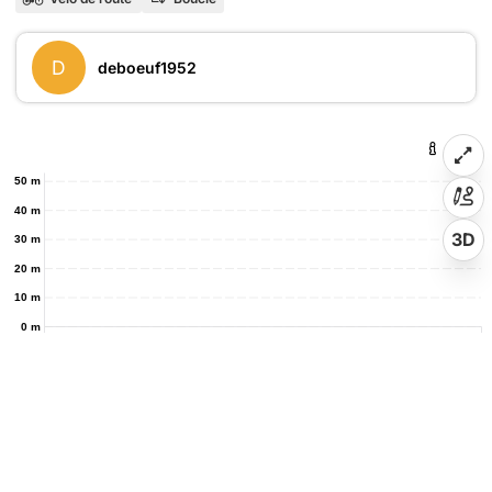
D
deboeuf1952
50 m
40 m
3D
30 m
20 m
10 m
0 m