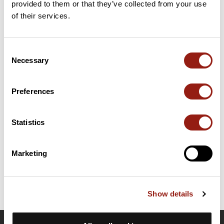
provided to them or that they’ve collected from your use
35 km
Col de France
371 m
of their services.
Cols extraits du catalogue du Club des Cent Cols
Consent
Necessary
Selection
Résumé
Découvrez ce parcours de vélo de 50,1 km à proximité de Viriat.
Ce parcours emprunte uniquement des routes. Il présente une
Preferences
ascension cumulée de plus de 410m. Prévoyez environ 2 heures
et 15 minutes pour réaliser ce parcours.
Statistics
Date de création du parcours: 15 avril 2022 à 06:44:47.
Dernière modification de la fiche parcours: 15 avril 2022 à 06:44:47.
Marketing
Identifiant du parcours: 14575674
Show details