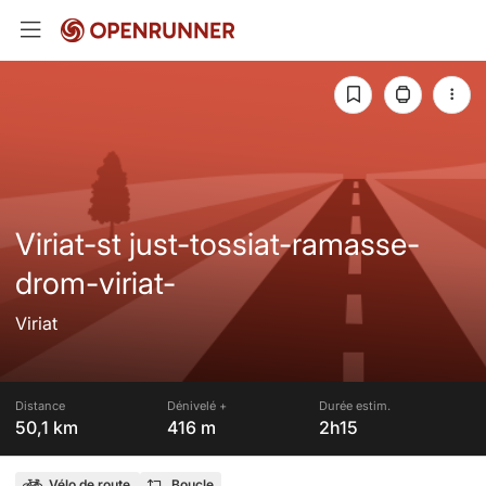
Viriat-st just-tossiat-ramasse-
drom-viriat-
Viriat
Distance
Dénivelé +
Durée estim.
50,1 km
416 m
2h15
Vélo de route
Boucle