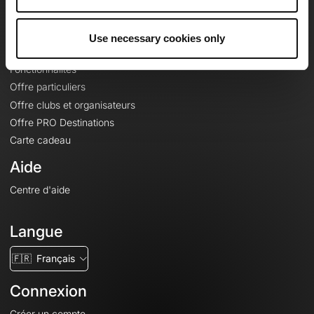
Le Mag'
Offres
Use necessary cookies only
Fonds de cartes topographiques
Fonctionnalités
Offre particuliers
Offre clubs et organisateurs
Offre PRO Destinations
Carte cadeau
Aide
Centre d'aide
Langue
🇫🇷
Français
Connexion
Créer un compte