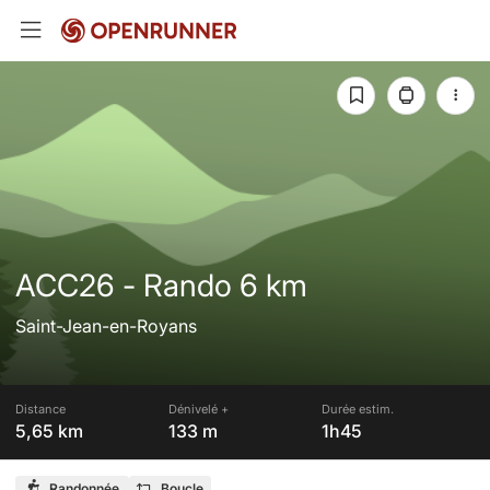
ACC26 - Rando 6 km
Saint-Jean-en-Royans
Distance
Dénivelé +
Durée estim.
5,65 km
133 m
1h45
Randonnée
Boucle