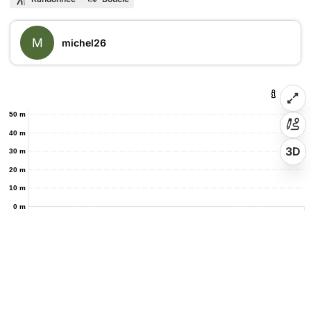
M
michel26
50 m
40 m
3D
30 m
20 m
10 m
0 m