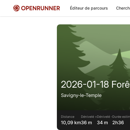
Éditeur de parcours
Cherch
2026-01-18 Forê
Savigny-le-Temple
Distance
Dénivelé +
Dénivelé -
Durée estim
10,09 km
36 m
34 m
2h36