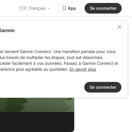
🇫🇷
Français
App
Se connecter
 Garmin
et devient Garmin Connect. Une transition pensée pour vous
 plus besoin de multiplier les étapes, tout est désormais
ccéder facilement à vos données. Passez à Garmin Connect et
périence plus agréable au quotidien.
En savoir plus
Se connecter