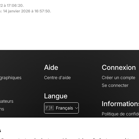
22 à 17:06:20.
s: 14 janvier 2026 à 16:57:50.
Aide
Connexion
ographiques
Centre d'aide
Créer un compte
Se connecter
Langue
sateurs
Information
🇫🇷
Français
ns
Politique de confide
CGV
CGU
s
Mentions légales