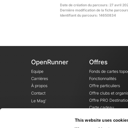
Date de création du parcours: 27 avril 20
Dernière modification de la fiche parcour
Identifiant du parcours: 14650834
OpenRunner
Offres
Equipe
Fonds de cartes top
Carrières
Fonctionnalités
À propos
Offre particuliers
Contact
Offre clubs et organi
Offre PRO Destinatio
Le Mag'
Carte cadeau
This website uses cookie