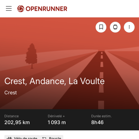
Crest, Andance, La Voulte
Crest
Distance
Dénivelé +
Durée estim.
202,95 km
1 093 m
8h46
Vélo de route
Boucle