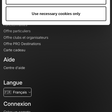
Le Mag'
Offres
Use necessary cookies only
Fonds de cartes topographiques
Fonctionnalités
Offre particuliers
Offre clubs et organisateurs
Offre PRO Destinations
Carte cadeau
Aide
Centre d'aide
Langue
🇫🇷
Français
Connexion
Créer un compte