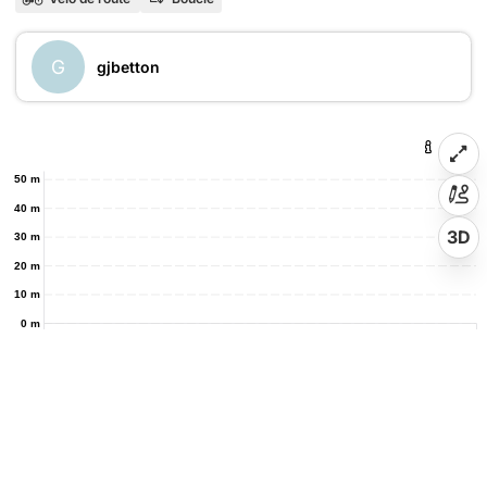
G
gjbetton
50 m
40 m
3D
30 m
20 m
10 m
0 m