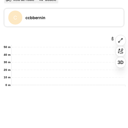
C
ccbbernin
50 m
40 m
3D
30 m
20 m
10 m
0 m