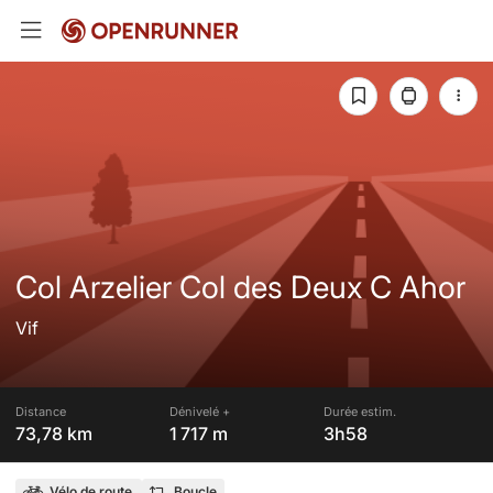
Col Arzelier Col des Deux C Ahor
Vif
Distance
Dénivelé +
Durée estim.
73,78 km
1 717 m
3h58
Vélo de route
Boucle