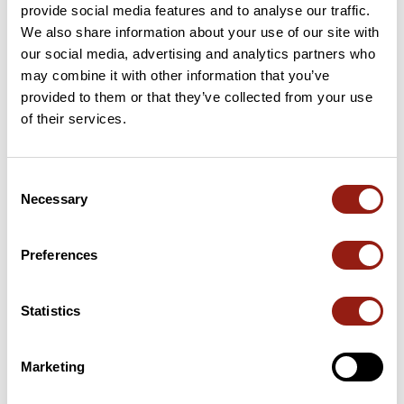
provide social media features and to analyse our traffic.
15 km
Col de l'Arzelier
1 154 m
We also share information about your use of our site with
our social media, advertising and analytics partners who
31 km
Col des Deux
1 222 m
may combine it with other information that you’ve
provided to them or that they’ve collected from your use
37 km
Col de l'Allimas
1 352 m
of their services.
53 km
Col du Fau
899 m
Consent
Necessary
58 km
Collet de Sinard
881 m
Selection
Cols extraits du catalogue du Club des Cent Cols
Preferences
Résumé
Statistics
Découvrez ce parcours de vélo de 73,8 km à proximité de Vif.
Ce parcours emprunte uniquement des routes. Il présente une
ascension cumulée de plus de 1710m. Prévoyez environ 3
Marketing
heures et 58 minutes pour réaliser ce parcours.