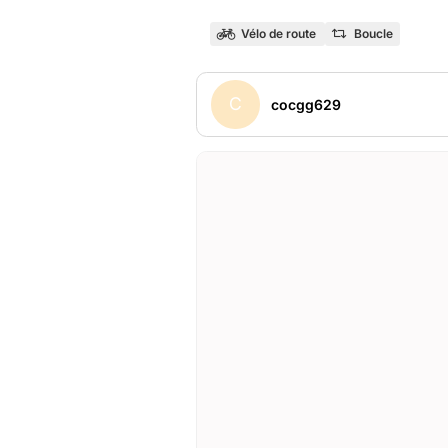
Vélo de route
Boucle
C
cocgg629