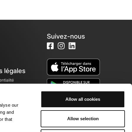
Suivez-nous
s légales
ntialité
Allow all cookies
alyse our
okies
ing and
Allow selection
r that