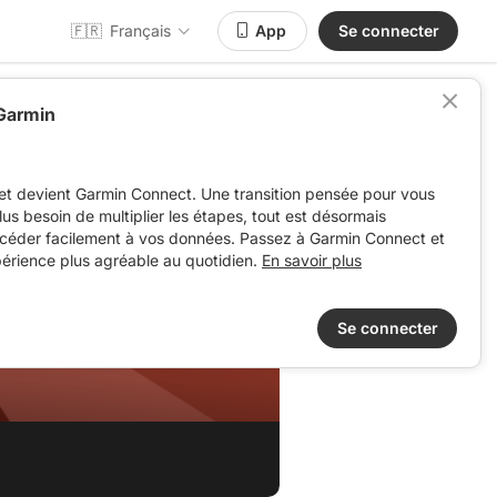
🇫🇷
Français
App
Se connecter
 Garmin
et devient Garmin Connect. Une transition pensée pour vous
 plus besoin de multiplier les étapes, tout est désormais
ccéder facilement à vos données. Passez à Garmin Connect et
périence plus agréable au quotidien.
En savoir plus
Se connecter