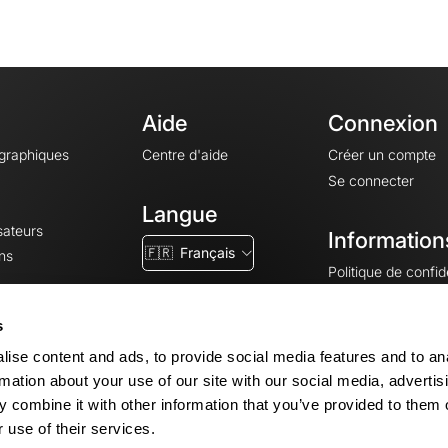
Aide
Connexion
ographiques
Centre d'aide
Créer un compte
Se connecter
Langue
sateurs
Information
🇫🇷
Français
ns
Politique de confide
CGV
CGU
s
Mentions légales
ise content and ads, to provide social media features and to an
Paramètres des co
rmation about your use of our site with our social media, advertis
 combine it with other information that you’ve provided to them o
 use of their services.