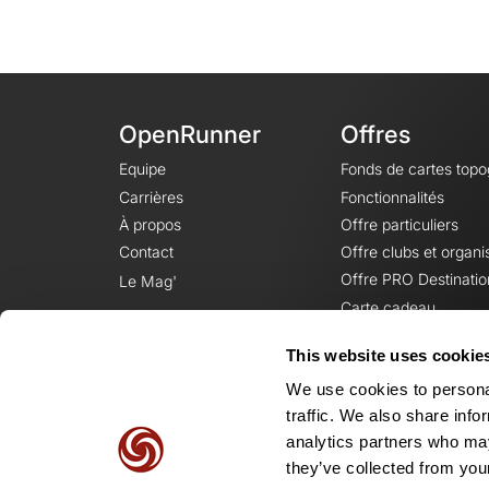
OpenRunner
Offres
Equipe
Fonds de cartes top
Carrières
Fonctionnalités
À propos
Offre particuliers
Contact
Offre clubs et organi
Offre PRO Destinatio
Le Mag'
Carte cadeau
This website uses cookie
We use cookies to personal
traffic. We also share info
analytics partners who may
they’ve collected from your