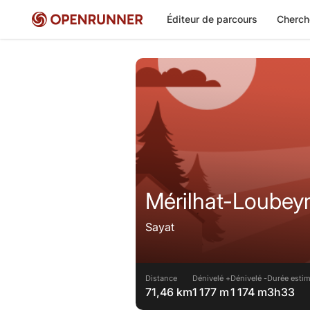
Éditeur de parcours
Cherch
Mérilhat-Loubeyr
Sayat
Distance
Dénivelé +
Dénivelé -
Durée estim
71,46 km
1 177 m
1 174 m
3h33