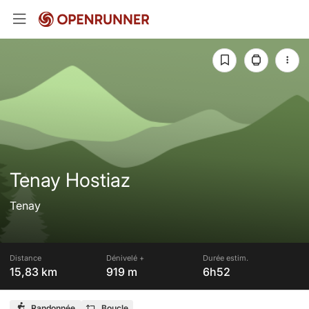
Tenay Hostiaz
Tenay
Distance
Dénivelé +
Durée estim.
15,83 km
919 m
6h52
Randonnée
Boucle