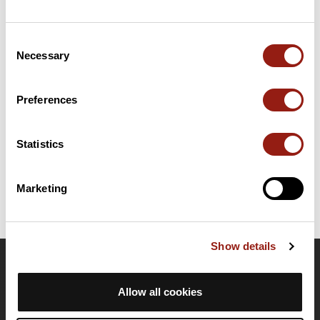
Résumé
Consent
Découvrez ce parcours de randonnée de 15,8 km à proximité
Necessary
Selection
de Tenay. Il présente une ascension cumulée de plus de 910m.
Prévoyez environ 6 heures et 52 minutes pour réaliser ce
parcours.
Preferences
Date de création du parcours: 4 juin 2022 à 06:27:19.
Statistics
Dernière modification de la fiche parcours: 10 avril 2023 à 12:02:09.
Identifiant du parcours: 14895724
Marketing
Show details
OpenRunner
Allow all cookies
Equipe
Carrières