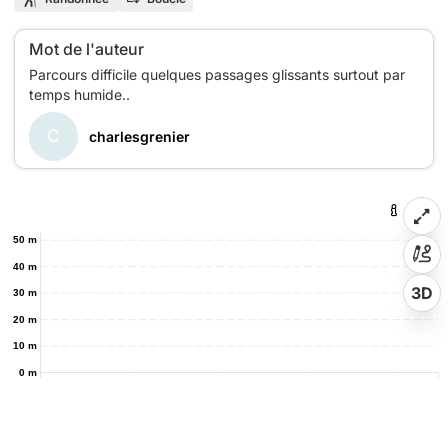
Mot de l'auteur
Parcours difficile quelques passages glissants surtout par
C
charlesgrenier
50 m
40 m
3D
30 m
20 m
10 m
0 m