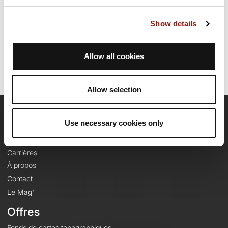
Date de création du parcours: 19 juin 2022 à 09:42:42.
Show details
Dernière modification de la fiche parcours: 11 mars 2026 à 22:04:18.
Identifiant du parcours: 14989597
Allow all cookies
Allow selection
OpenRunner
Use necessary cookies only
Equipe
Carrières
À propos
Contact
Le Mag'
Offres
Fonds de cartes topographiques