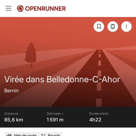
Virée dans Belledonne-C-Ahor
Bernin
Distance
Dénivelé +
Durée estim.
85,6 km
1 591 m
4h22
Vélo de route
Boucle