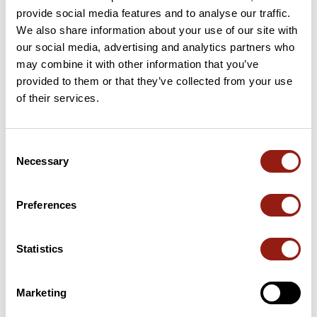
provide social media features and to analyse our traffic.
We also share information about your use of our site with
our social media, advertising and analytics partners who
Cols le long du parcours
may combine it with other information that you’ve
provided to them or that they’ve collected from your use
23 km
Col de la Coche
725 m
of their services.
55 km
Col des Mouilles
1 021 m
Consent
59 km
Col du Lautaret
984 m
Necessary
Selection
Cols extraits du catalogue du Club des Cent Cols
Preferences
Résumé
Découvrez ce parcours de vélo de 85,6 km à proximité de
Statistics
Bernin. Ce parcours emprunte 65 km de routes et 20,1 km de
pistes cyclables. Il présente une ascension cumulée de plus de
1590m. Prévoyez environ 4 heures et 22 minutes pour réaliser
Marketing
ce parcours.