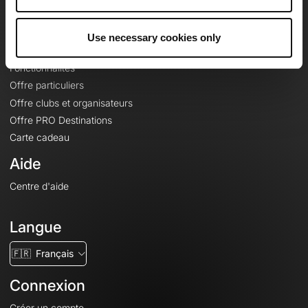
Le Mag'
Offres
Use necessary cookies only
Fonds de cartes topographiques
Fonctionnalités
Offre particuliers
Offre clubs et organisateurs
Offre PRO Destinations
Carte cadeau
Aide
Centre d'aide
Langue
🇫🇷
Français
Connexion
Créer un compte