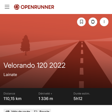
Velorando 120 2022
Lainate
Distance
Dénivelé +
Durée estim.
110,15 km
1 336 m
5h12
Vélo de route
Boucle