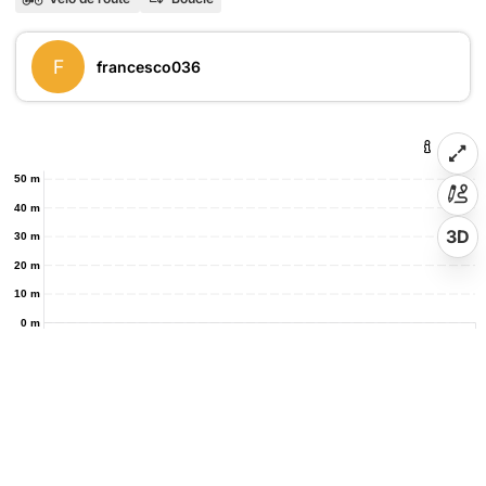
F
francesco036
50 m
40 m
3D
30 m
20 m
10 m
0 m