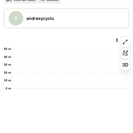
A
andresycyclo
50 m
40 m
3D
30 m
20 m
10 m
0 m