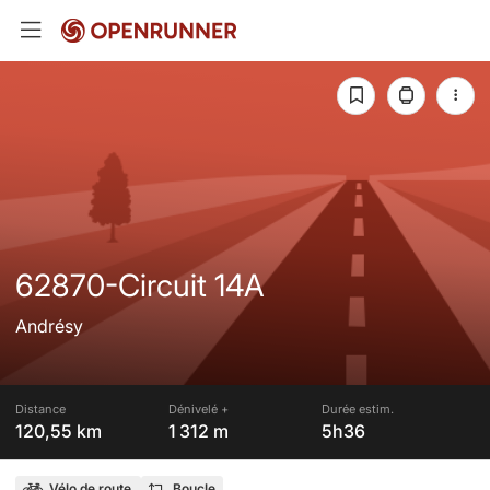
62870-Circuit 14A
Andrésy
Distance
Dénivelé +
Durée estim.
120,55 km
1 312 m
5h36
Vélo de route
Boucle