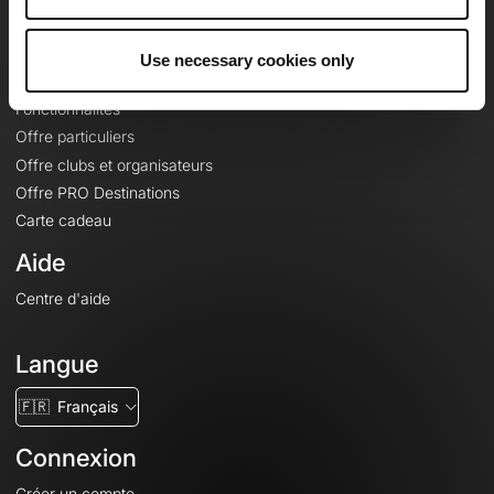
Le Mag'
Offres
Use necessary cookies only
Fonds de cartes topographiques
Fonctionnalités
Offre particuliers
Offre clubs et organisateurs
Offre PRO Destinations
Carte cadeau
Aide
Centre d'aide
Langue
🇫🇷
Français
Connexion
Créer un compte