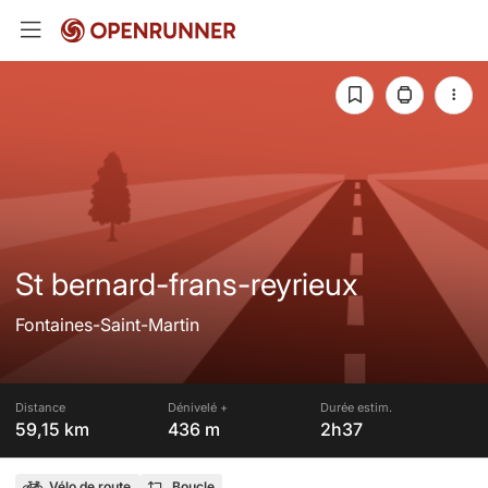
St bernard-frans-reyrieux
Fontaines-Saint-Martin
Distance
Dénivelé +
Durée estim.
59,15 km
436 m
2h37
Vélo de route
Boucle