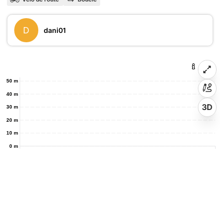
D
dani01
50 m
40 m
3D
30 m
20 m
10 m
0 m