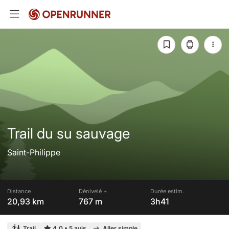
Trail du su sauvage
Saint-Philippe
Distance
Dénivelé +
Durée estim.
20,93 km
767 m
3h41
Trail
4,0
•
5 avis
Aller simple