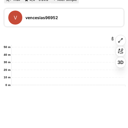
V
venceslas96952
50 m
40 m
3D
30 m
20 m
10 m
0 m