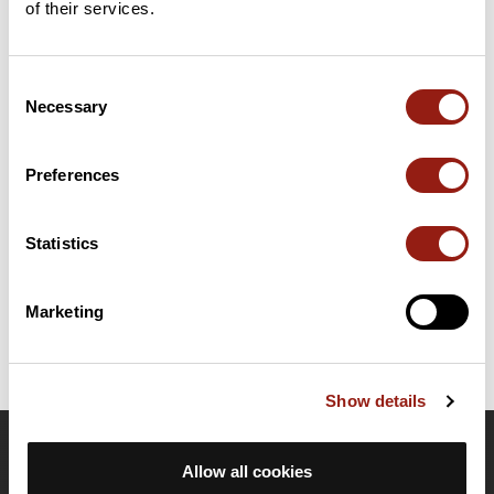
of their services.
Résumé
Consent
Découvrez ce parcours de trail de 20,9 km à proximité de
Necessary
Selection
Saint-Philippe. Ce parcours emprunte 15 km de routes et 5,7 km
de chemins. Il présente une ascension cumulée de plus de
760m. Prévoyez environ 3 heures et 41 minutes pour réaliser ce
Preferences
parcours.
Statistics
Date de création du parcours: 5 juillet 2022 à 12:56:17.
Dernière modification de la fiche parcours: 10 août 2025 à 13:08:18.
Identifiant du parcours: 15082448
Marketing
Show details
OpenRunner
Allow all cookies