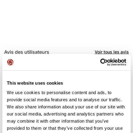
Avis des utilisateurs
Voir tous les avis
4,0
•
5 avis
il y a 3 semaines
This website uses cookies
Je confirme normalement ça se fini
La fin du parcours e
sur le terrain synthétique juste à
termine dans une 
We use cookies to personalise content and ads, to
droite
provide social media features and to analyse our traffic.
We also share information about your use of our site with
L
M
ludovic40859
mathias7
our social media, advertising and analytics partners who
may combine it with other information that you’ve
provided to them or that they’ve collected from your use
Ajouter un avis