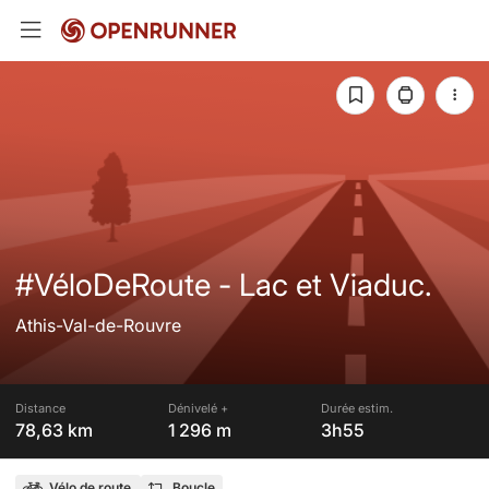
#VéloDeRoute - Lac et Viaduc.
Athis-Val-de-Rouvre
Distance
Dénivelé +
Durée estim.
78,63 km
1 296 m
3h55
Vélo de route
Boucle