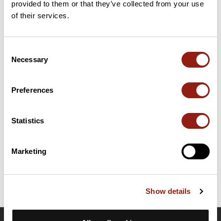
provided to them or that they’ve collected from your use
70 km
Col de Berjou
226 m
of their services.
Cols extraits du catalogue du Club des Cent Cols
Consent
Necessary
Selection
Résumé
Découvrez ce parcours de vélo de 78,6 km à proximité de
Athis-Val-de-Rouvre. Il présente une ascension cumulée de plus
Preferences
de 1290m. Prévoyez environ 3 heures et 55 minutes pour
réaliser ce parcours.
Statistics
Date de création du parcours: 28 juillet 2022 à 18:28:37.
Dernière modification de la fiche parcours: 28 juillet 2022 à 19:28:52.
Marketing
Identifiant du parcours: 15232404
Show details