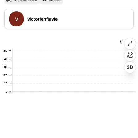
V
victorienflavie
50 m
40 m
3D
30 m
20 m
10 m
0 m