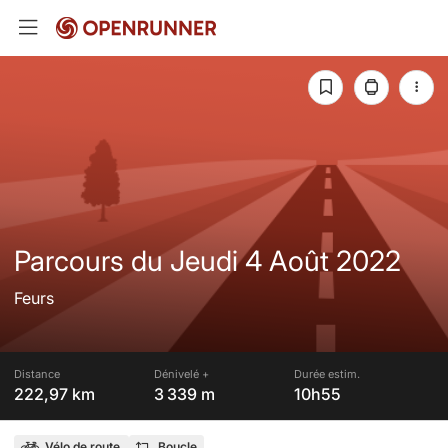
Parcours du Jeudi 4 Août 2022
Feurs
Distance
Dénivelé +
Durée estim.
222,97 km
3 339 m
10h55
Vélo de route
Boucle