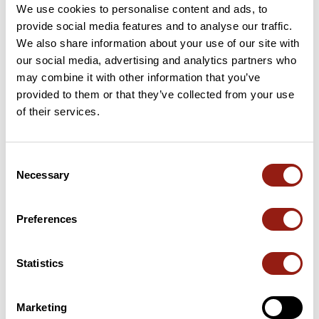
We use cookies to personalise content and ads, to
48 km
Col des Limites
1 157 m
provide social media features and to analyse our traffic.
We also share information about your use of our site with
71 km
Col de la Faye
1 093 m
our social media, advertising and analytics partners who
may combine it with other information that you’ve
129 km
Col du Suc des Trots
1 110 m
provided to them or that they’ve collected from your use
of their services.
139 km
Col de Balance
1 055 m
143 km
Col des Fourches
972 m
Consent
Necessary
Selection
173 km
Col du Béal
1 390 m
Preferences
Cols extraits du catalogue du Club des Cent Cols
Statistics
Résumé
Découvrez ce parcours de vélo de 223 km à proximité de
Feurs. Ce parcours emprunte uniquement des routes. Il
Marketing
présente une ascension cumulée de plus de 3330m. Prévoyez