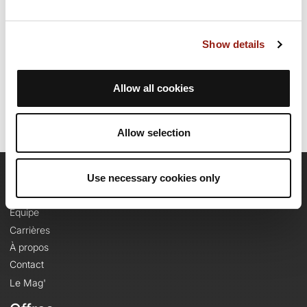
environ 10 heures et 55 minutes pour réaliser ce parcours.
Show details
Date de création du parcours: 2 août 2022 à 11:02:26.
Dernière modification de la fiche parcours: 2 août 2022 à 11:02:26.
Identifiant du parcours: 15265884
Allow all cookies
Allow selection
Use necessary cookies only
OpenRunner
Equipe
Carrières
À propos
Contact
Le Mag'