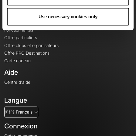
Le Mag'
Offres
Use necessary cookies only
Fonds de cartes topographiques
Fonctionnalités
Offre particuliers
Offre clubs et organisateurs
Offre PRO Destinations
Carte cadeau
Aide
Centre d'aide
Langue
🇫🇷
Français
Connexion
Créer un compte