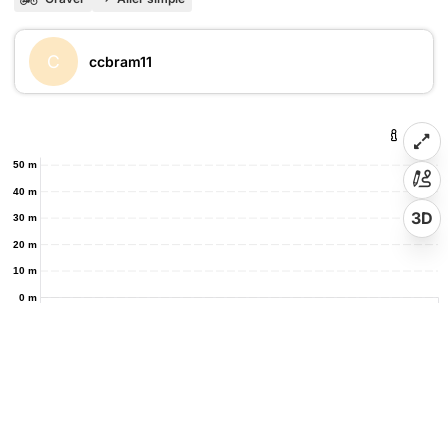
C
ccbram11
50 m
40 m
3D
30 m
20 m
10 m
0 m