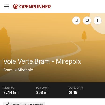
Voie Verte Bram - Mirepoix
Bram
Mirepoix
Distance
Dénivelé +
Durée estim.
37,14 km
359 m
2h19
Gravel
Aller simple