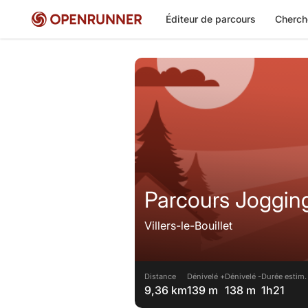
Éditeur de parcours
Cherch
Parcours Jogging
Villers-le-Bouillet
Distance
Dénivelé +
Dénivelé -
Durée estim.
9,36 km
139 m
138 m
1h21