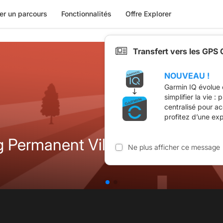
er un parcours
Fonctionnalités
Offre Explorer
Transfert vers les GPS
NOUVEAU !
Garmin IQ évolue 
simplifier la vie :
centralisé pour a
profitez d’une ex
 Permanent Villers-Le-Bouillet
Ne plus afficher ce message