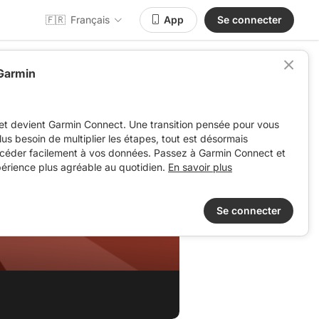
🇫🇷
Français
App
Se connecter
 Garmin
et devient Garmin Connect. Une transition pensée pour vous
 plus besoin de multiplier les étapes, tout est désormais
ccéder facilement à vos données. Passez à Garmin Connect et
périence plus agréable au quotidien.
En savoir plus
Se connecter