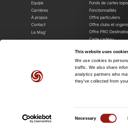
Equipe
Fonds de cartes top
Carrières
Fonctionnalités
À propos
Offre particuliers
Contact
Offre clubs et organi
Offre PRO Destinatio
Le Mag'
Carte cadeau
This website uses cookie
We use cookies to personal
traffic. We also share info
analytics partners who may
they’ve collected from your
Consent
Necessary
Selection