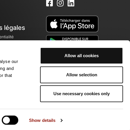
s légales
ntialité
Allow all cookies
alyse our
okies
ing and
Allow selection
r that
Use necessary cookies only
munauté de passionnés !
Show details