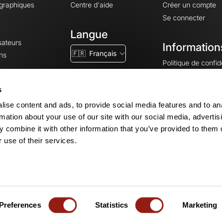
ographiques
Centre d'aide
Créer un compte
Se connecter
Langue
sateurs
Information
🇫🇷
Français
ns
Politique de confide
CGV
CGU
s
Mentions légales
ise content and ads, to provide social media features and to an
Paramètres des co
rmation about your use of our site with our social media, advertis
 combine it with other information that you’ve provided to them o
 use of their services.
© 2026 OpenRunner - Version 7.31.3
Créez un compte
et rejoignez la com
Preferences
Statistics
Marketing