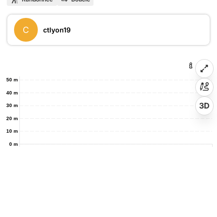
C
ctlyon19
50 m
40 m
3D
30 m
20 m
10 m
0 m