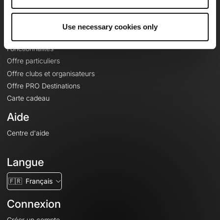
Le Mag'
Offres
Use necessary cookies only
Fonds de cartes topographiques
Fonctionnalités
Offre particuliers
Offre clubs et organisateurs
Offre PRO Destinations
Carte cadeau
Aide
Centre d'aide
Langue
🇫🇷
Français
Connexion
Créer un compte