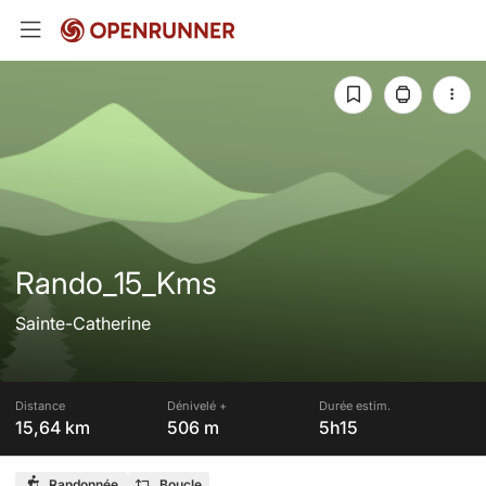
Rando_15_Kms
Sainte-Catherine
Distance
Dénivelé +
Durée estim.
15,64 km
506 m
5h15
Randonnée
Boucle