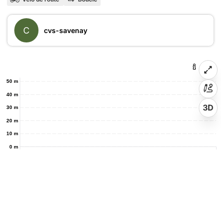
C
cvs-savenay
50 m
40 m
3D
30 m
20 m
10 m
0 m