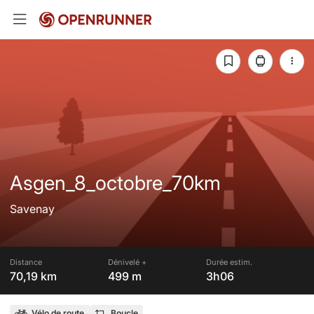
Asgen_8_octobre_70km
Savenay
Distance
Dénivelé +
Durée estim.
70,19 km
499 m
3h06
Vélo de route
Boucle