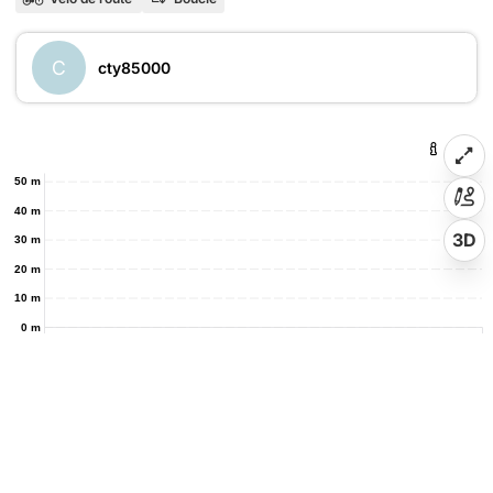
C
cty85000
50 m
40 m
3D
30 m
20 m
10 m
0 m