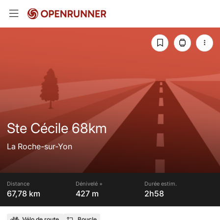
Ste Cécile 68km
La Roche-sur-Yon
Distance
Dénivelé +
Durée estim.
67,78 km
427 m
2h58
Vélo de route
Boucle