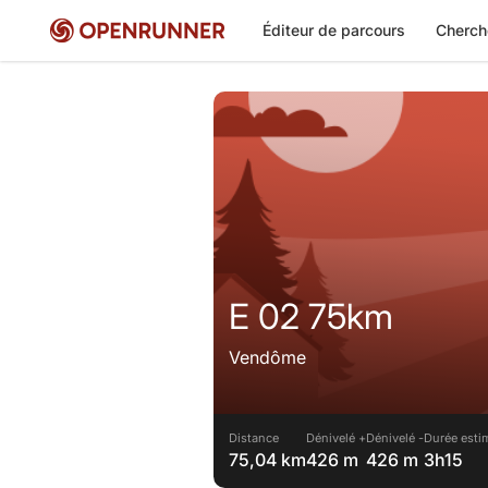
Éditeur de parcours
Cherch
E 02 75km
Vendôme
Distance
Dénivelé +
Dénivelé -
Durée esti
75,04 km
426 m
426 m
3h15