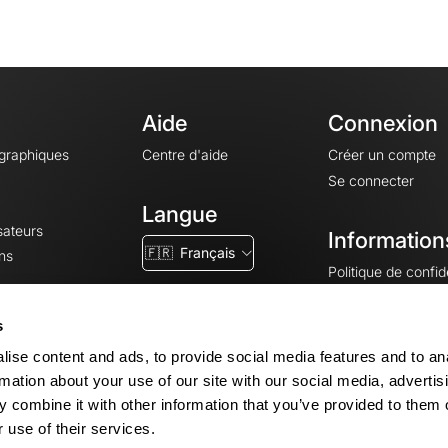
Aide
Connexion
ographiques
Centre d'aide
Créer un compte
Se connecter
Langue
sateurs
Information
🇫🇷
Français
ns
Politique de confide
CGV
CGU
s
Mentions légales
ise content and ads, to provide social media features and to an
Paramètres des co
rmation about your use of our site with our social media, advertis
 combine it with other information that you’ve provided to them o
 use of their services.