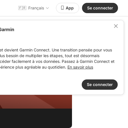
🇫🇷
Français
App
Se connecter
 Garmin
et devient Garmin Connect. Une transition pensée pour vous
 plus besoin de multiplier les étapes, tout est désormais
ccéder facilement à vos données. Passez à Garmin Connect et
périence plus agréable au quotidien.
En savoir plus
Se connecter