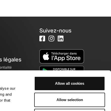
Suivez-nous
s légales
ntialité
Allow all cookies
alyse our
okies
ing and
Allow selection
r that