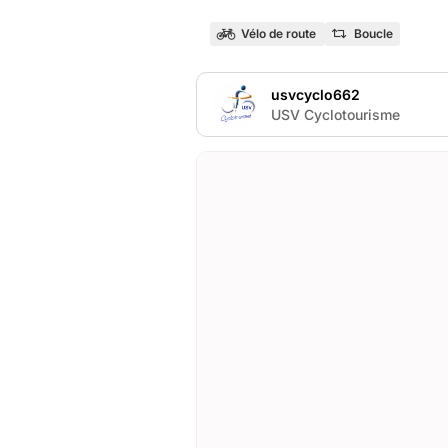
Vélo de route
Boucle
usvcyclo662
U
USV Cyclotourisme