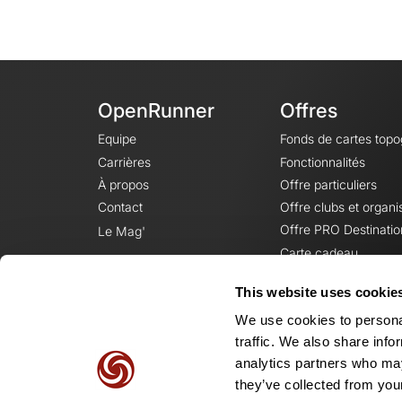
OpenRunner
Offres
Equipe
Fonds de cartes top
Carrières
Fonctionnalités
À propos
Offre particuliers
Contact
Offre clubs et organi
Offre PRO Destinatio
Le Mag'
Carte cadeau
This website uses cookie
We use cookies to personal
traffic. We also share info
analytics partners who may
they’ve collected from your