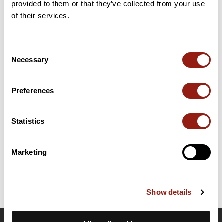
provided to them or that they’ve collected from your use
60 km
Pas de l'Âne
323 m
of their services.
Cols extraits du catalogue du Club des Cent Cols
Consent
Necessary
Selection
Résumé
Découvrez ce parcours de vélo de 77,2 km à proximité de
Belley. Ce parcours emprunte 75,9 km de routes. Il présente
Preferences
une ascension cumulée de plus de 1140m. Prévoyez environ 3
heures et 46 minutes pour réaliser ce parcours.
Statistics
Date de création du parcours: 1 octobre 2022 à 12:26:52.
Dernière modification de la fiche parcours: 3 février 2023 à 16:57:37.
Marketing
Identifiant du parcours: 15629962
Show details