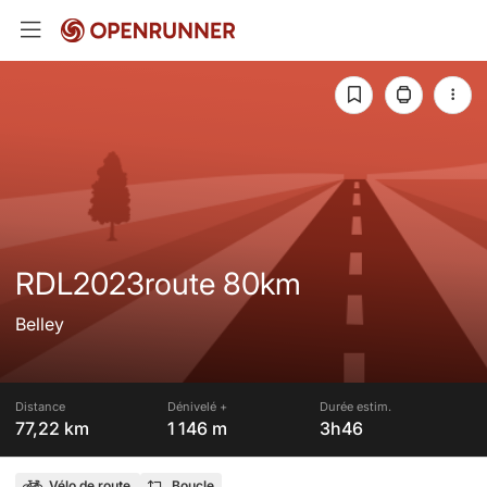
RDL2023route 80km
Belley
Distance
Dénivelé +
Durée estim.
77,22 km
1 146 m
3h46
Vélo de route
Boucle