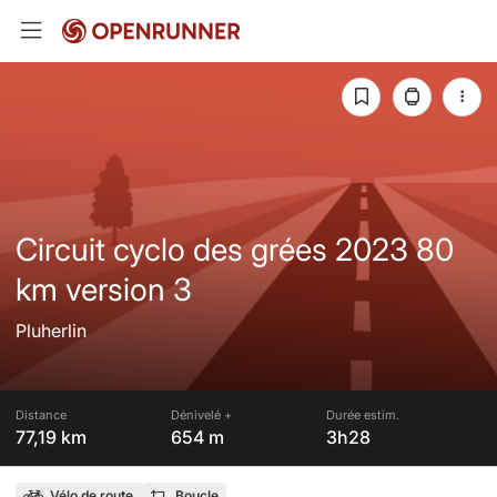
Circuit cyclo des grées 2023 80
km version 3
Pluherlin
Distance
Dénivelé +
Durée estim.
77,19 km
654 m
3h28
Vélo de route
Boucle