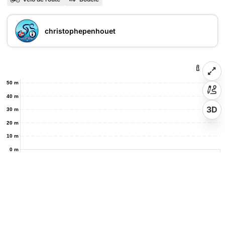
christophepenhouet
50 m
40 m
3D
30 m
20 m
10 m
0 m