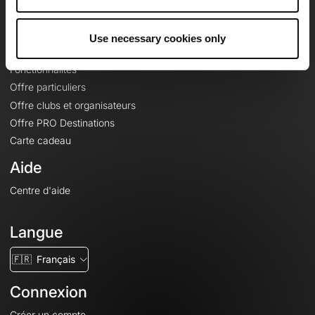
Le Mag'
Offres
Use necessary cookies only
Fonds de cartes topographiques
Fonctionnalités
Offre particuliers
Offre clubs et organisateurs
Offre PRO Destinations
Carte cadeau
Aide
Centre d'aide
Langue
🇫🇷
Français
Connexion
Créer un compte