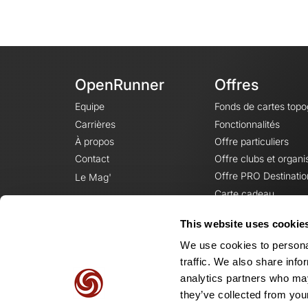
OpenRunner
Offres
Equipe
Fonds de cartes top
Carrières
Fonctionnalités
À propos
Offre particuliers
Contact
Offre clubs et organi
Offre PRO Destinatio
Le Mag'
Carte cadeau
This website uses cookie
We use cookies to personal
traffic. We also share info
analytics partners who may
they’ve collected from your