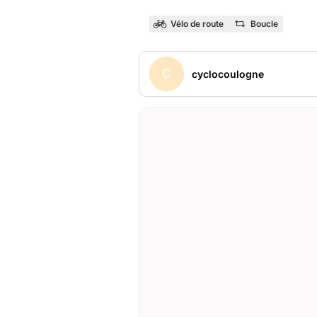
Vélo de route
Boucle
C
cyclocoulogne