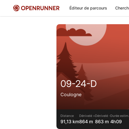
Éditeur de parcours
Cherch
09-24-D
Coulogne
Distance
Dénivelé +
Dénivelé -
Durée estim
91,13 km
864 m
863 m
4h09