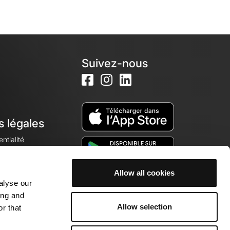
Suivez-nous
s légales
ntialité
Allow all cookies
alyse our
okies
ing and
Allow selection
r that