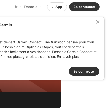
🇫🇷
Français
App
Se connecter
 Garmin
et devient Garmin Connect. Une transition pensée pour vous
 plus besoin de multiplier les étapes, tout est désormais
ccéder facilement à vos données. Passez à Garmin Connect et
périence plus agréable au quotidien.
En savoir plus
Se connecter