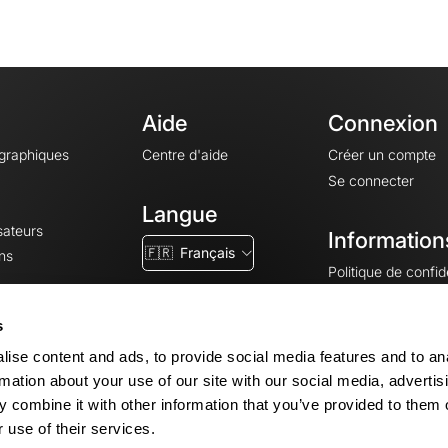
Aide
Connexion
ographiques
Centre d'aide
Créer un compte
Se connecter
Langue
sateurs
Information
🇫🇷
Français
ns
Politique de confide
CGV
CGU
s
Mentions légales
ise content and ads, to provide social media features and to an
Paramètres des co
rmation about your use of our site with our social media, advertis
 combine it with other information that you’ve provided to them o
 use of their services.