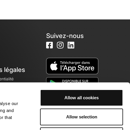
Suivez-nous
s légales
ntialité
Allow all cookies
alyse our
okies
ing and
Allow selection
r that