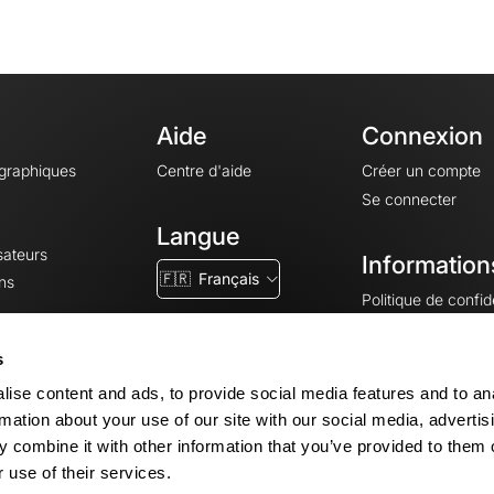
Aide
Connexion
ographiques
Centre d'aide
Créer un compte
Se connecter
Langue
sateurs
Information
🇫🇷
Français
ns
Politique de confide
CGV
CGU
s
Mentions légales
ise content and ads, to provide social media features and to an
Paramètres des co
rmation about your use of our site with our social media, advertis
 combine it with other information that you’ve provided to them o
 use of their services.