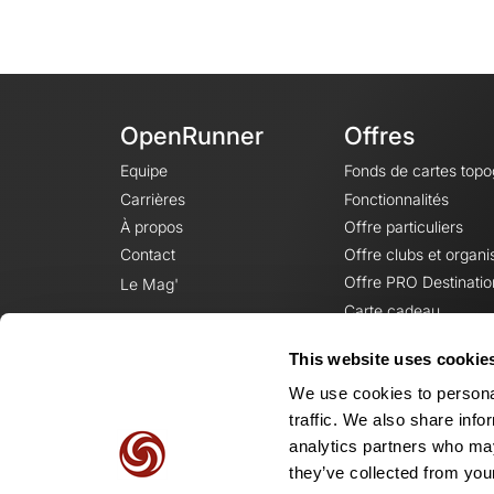
OpenRunner
Offres
Equipe
Fonds de cartes top
Carrières
Fonctionnalités
À propos
Offre particuliers
Contact
Offre clubs et organi
Offre PRO Destinatio
Le Mag'
Carte cadeau
This website uses cookie
We use cookies to personal
traffic. We also share info
analytics partners who may
they’ve collected from your