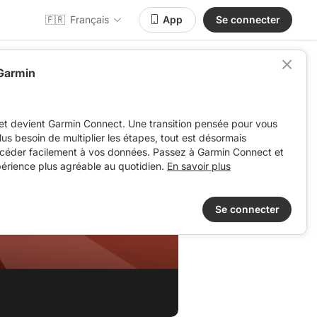
🇫🇷
Français
App
Se connecter
 Garmin
et devient Garmin Connect. Une transition pensée pour vous
 plus besoin de multiplier les étapes, tout est désormais
ccéder facilement à vos données. Passez à Garmin Connect et
périence plus agréable au quotidien.
En savoir plus
Se connecter