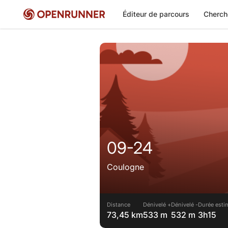
Éditeur de parcours
Cherch
09-24
Coulogne
Distance
Dénivelé +
Dénivelé -
Durée esti
73,45 km
533 m
532 m
3h15