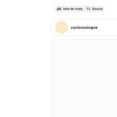
Vélo de route
Boucle
C
cyclocoulogne