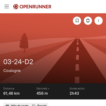
03-24-D2
Coulogne
Distance
Dénivelé +
Durée estim.
61,46 km
456 m
2h43
Vélo de route
Boucle