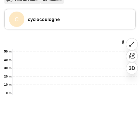
C
cyclocoulogne
50 m
40 m
3D
30 m
20 m
10 m
0 m