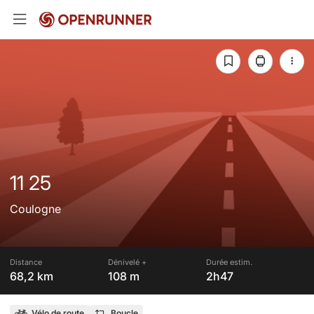
11 25
Coulogne
Distance
Dénivelé +
Durée estim.
68,2 km
108 m
2h47
Vélo de route
Boucle