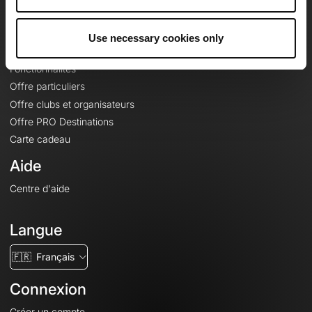
Le Mag'
Offres
Use necessary cookies only
Fonds de cartes topographiques
Fonctionnalités
Offre particuliers
Offre clubs et organisateurs
Offre PRO Destinations
Carte cadeau
Aide
Centre d'aide
Langue
🇫🇷
Français
Connexion
Créer un compte