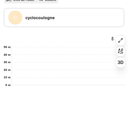
C
cyclocoulogne
50 m
40 m
3D
30 m
20 m
10 m
0 m