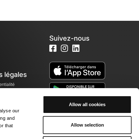
Suivez-nous
s légales
ntialité
Allow all cookies
alyse our
okies
ing and
Allow selection
r that