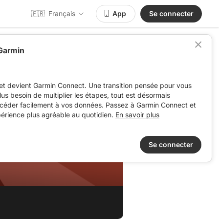
🇫🇷
Français
App
Se connecter
 Garmin
et devient Garmin Connect. Une transition pensée pour vous
 plus besoin de multiplier les étapes, tout est désormais
ccéder facilement à vos données. Passez à Garmin Connect et
périence plus agréable au quotidien.
En savoir plus
Se connecter