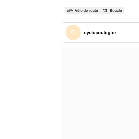
Vélo de route
Boucle
C
cyclocoulogne