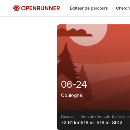
Éditeur de parcours
Cherch
06-24
Coulogne
Distance
Dénivelé +
Dénivelé -
Durée estim
72,61 km
519 m
519 m
3h12