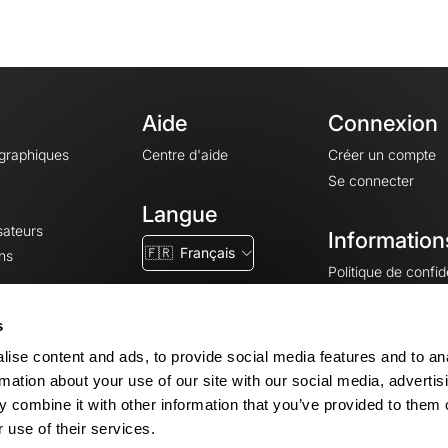
Aide
Connexion
ographiques
Centre d'aide
Créer un compte
Se connecter
Langue
sateurs
Information
🇫🇷
Français
ns
Politique de confide
CGV
CGU
s
Mentions légales
ise content and ads, to provide social media features and to an
Paramètres des co
rmation about your use of our site with our social media, advertis
 combine it with other information that you’ve provided to them o
 use of their services.