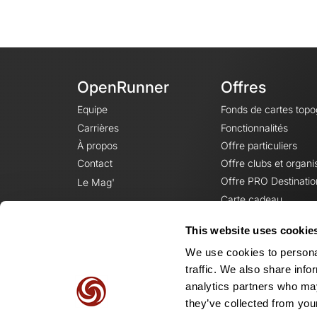
OpenRunner
Offres
Equipe
Fonds de cartes top
Carrières
Fonctionnalités
À propos
Offre particuliers
Contact
Offre clubs et organi
Offre PRO Destinatio
Le Mag'
Carte cadeau
This website uses cookie
We use cookies to personal
traffic. We also share info
analytics partners who may
they’ve collected from your