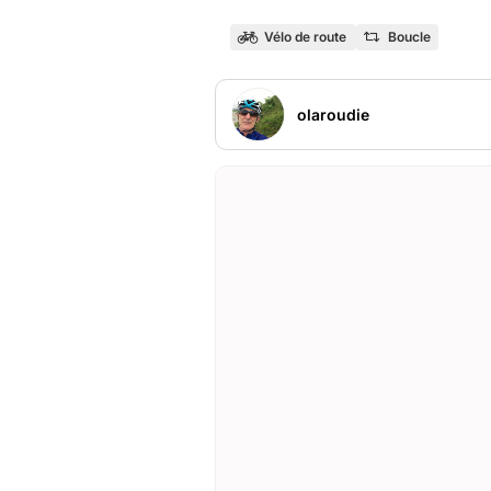
Vélo de route
Boucle
olaroudie