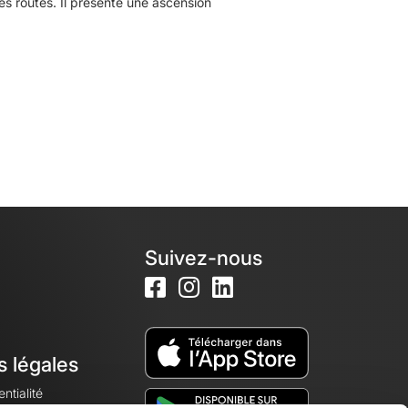
 routes. Il présente une ascension
Suivez-nous
s légales
ntialité