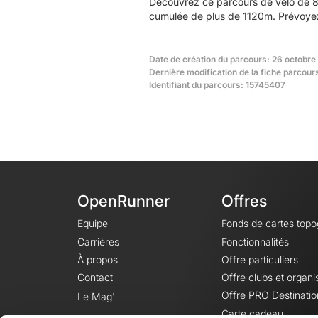
Découvrez ce parcours de vélo de 8
cumulée de plus de 1120m. Prévoyez 
Date de création du parcours: 26 octobre
Dernière modification de la fiche parcour
Identifiant du parcours: 15745407
OpenRunner
Offres
Equipe
Fonds de cartes top
Carrières
Fonctionnalités
À propos
Offre particuliers
Contact
Offre clubs et organi
Offre PRO Destinatio
Le Mag'
Carte cadeau