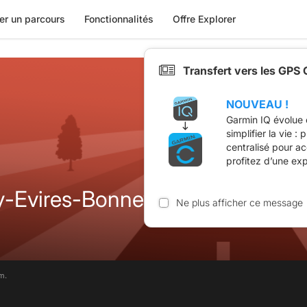
er un parcours
Fonctionnalités
Offre Explorer
Transfert vers les GPS
NOUVEAU !
Garmin IQ évolue 
simplifier la vie :
centralisé pour a
profitez d’une ex
-Evires-Bonneville-Côte d'hyot
Ne plus afficher ce message
m.