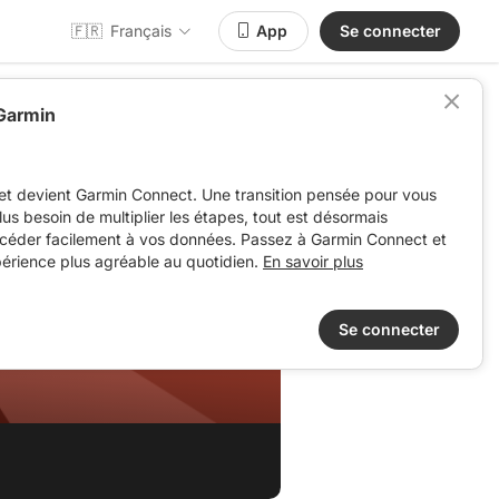
🇫🇷
Français
App
Se connecter
 Garmin
et devient Garmin Connect. Une transition pensée pour vous
 plus besoin de multiplier les étapes, tout est désormais
ccéder facilement à vos données. Passez à Garmin Connect et
périence plus agréable au quotidien.
En savoir plus
Se connecter