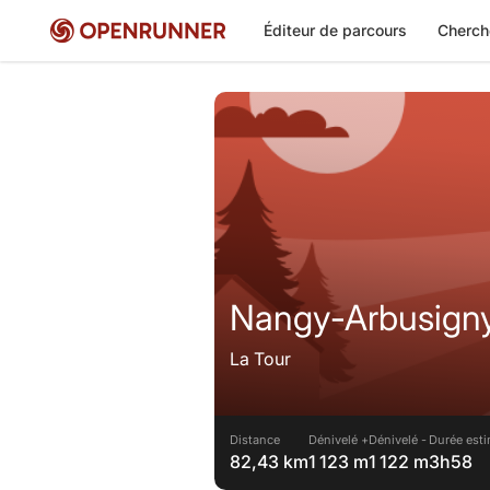
Éditeur de parcours
Cherch
Nangy-Arbusigny
La Tour
Distance
Dénivelé +
Dénivelé -
Durée esti
82,43 km
1 123 m
1 122 m
3h58