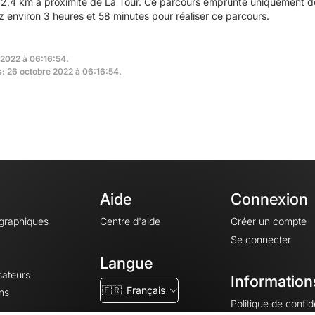
2,4 km à proximité de La Tour. Ce parcours emprunte uniquement des
environ 3 heures et 58 minutes pour réaliser ce parcours.
 2022 à 06:16:54.
s: 26 octobre 2022 à 06:16:54.
Aide
Connexion
ographiques
Centre d'aide
Créer un compte
Se connecter
Langue
sateurs
Information
🇫🇷
Français
ns
Politique de confide