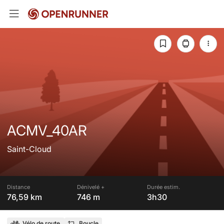
ACMV_40AR
Saint-Cloud
Distance
Dénivelé +
Durée estim.
76,59 km
746 m
3h30
Vélo de route
Boucle