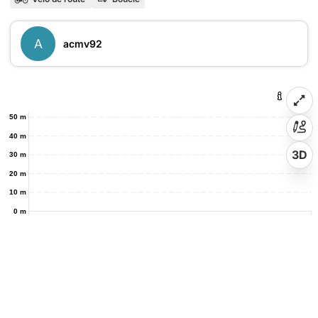
A
acmv92
50 m
40 m
3D
30 m
20 m
10 m
0 m