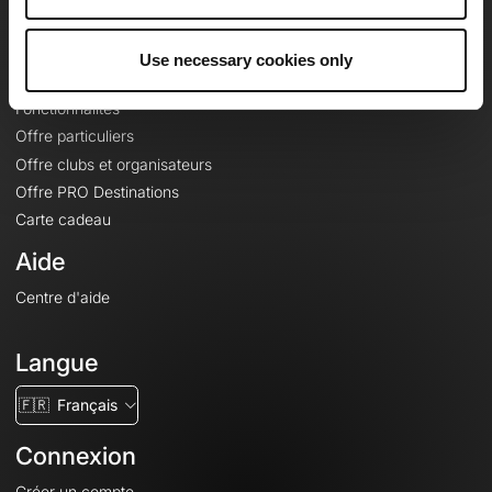
Le Mag'
Offres
Use necessary cookies only
Fonds de cartes topographiques
Fonctionnalités
Offre particuliers
Offre clubs et organisateurs
Offre PRO Destinations
Carte cadeau
Aide
Centre d'aide
Langue
🇫🇷
Français
Connexion
Créer un compte